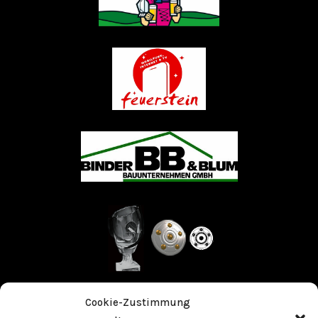
Cookie-Zustimmung
Stolz präsentiert von WordPress
|
Theme: Fameup von