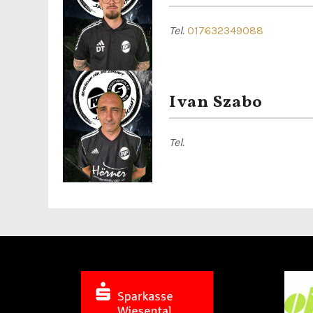
Tel.
0
17632349088
Ivan Szabo
Tel.