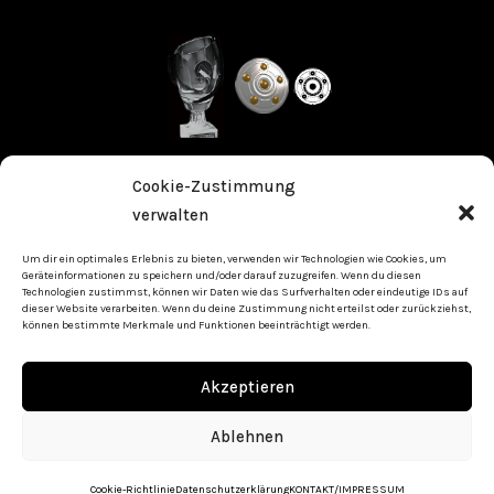
Cookie-Zustimmung
Stolz präsentiert von WordPress
|
Theme: Fameup von
verwalten
Themeansar
Um dir ein optimales Erlebnis zu bieten, verwenden wir Technologien wie Cookies, um
Geräteinformationen zu speichern und/oder darauf zuzugreifen. Wenn du diesen
Technologien zustimmst, können wir Daten wie das Surfverhalten oder eindeutige IDs auf
dieser Website verarbeiten. Wenn du deine Zustimmung nicht erteilst oder zurückziehst,
können bestimmte Merkmale und Funktionen beeinträchtigt werden.
FV Fahrnau 1921 e.V.
Akzeptieren
MEIN FUSSBALL – MEIN VEREIN – MEINE HEIMAT
Ablehnen
Cookie-Richtlinie
Datenschutzerklärung
KONTAKT/IMPRESSUM