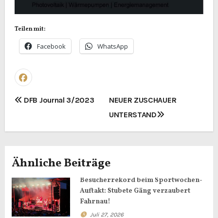
Teilen mit:
Facebook
WhatsApp
B
DFB Journal 3/2023
NEUER ZUSCHAUER
UNTERSTAND
e
i
t
Ähnliche Beiträge
r
Besucherrekord beim Sportwochen-
Auftakt: Stubete Gäng verzaubert
a
Fahrnau!
Juli 27, 2026