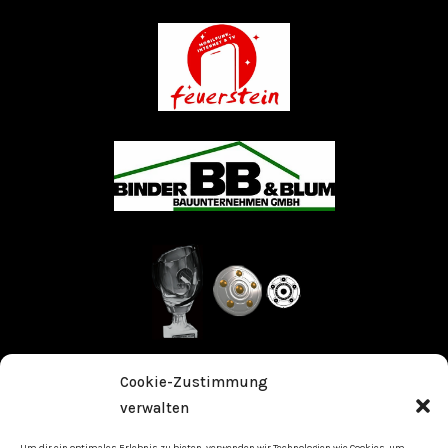
Cookie-Zustimmung
Stolz präsentiert von WordPress
|
Theme: Fameup von
verwalten
Themeansar