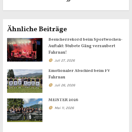
i
t
Ähnliche Beiträge
r
Besucherrekord beim Sportwochen-
a
Auftakt: Stubete Gäng verzaubert
g
Fahrnau!
Juli 27, 2026
s
Emotionaler Abschied beim FV
n
Fahrnau
Juli 26, 2026
a
MEISTER 2026
v
Mai 11, 2026
i
g